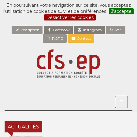
En poursuivant votre navigation sur ce site, vous acceptez
l’utilisation de cookies de suivi et de préférences
J’accepte
Désactiver les cookies
Inscription
Facebook
Instagram
RSS
RGPD
Contact
Toggle
navigati
ACTUALITÉS