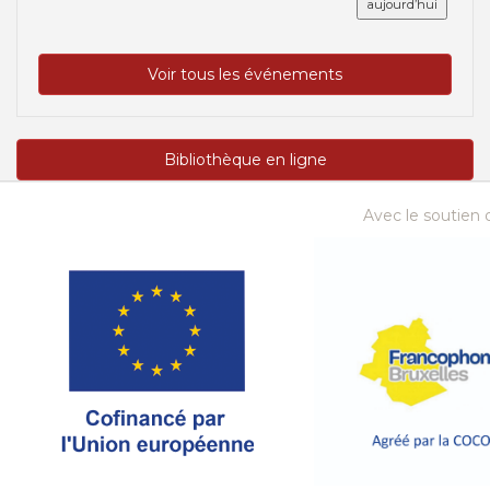
aujourd’hui
Voir tous les événements
Bibliothèque en ligne
Avec le soutien d