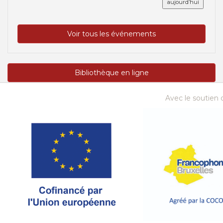
aujourd’hui
Voir tous les événements
Bibliothèque en ligne
Avec le soutien d