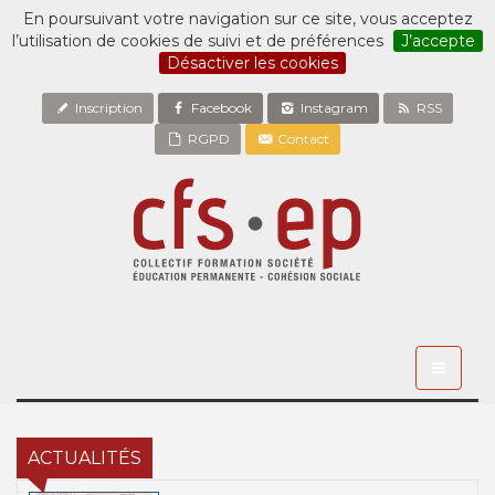
En poursuivant votre navigation sur ce site, vous acceptez
l’utilisation de cookies de suivi et de préférences
J’accepte
Désactiver les cookies
Inscription
Facebook
Instagram
RSS
RGPD
Contact
Toggle
navigati
ACTUALITÉS