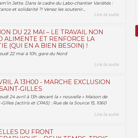
am’in Jette. Dans le cadre du Labo-chantier Variétés :
ance et solidarité ?! Venez les soutenir...
Lire la suite
ON DU 22 MAI – LE TRAVAIL NON
 ALIMENTE ET RENFORCE LA
 (QUI EN A BIEN BESOIN) !
eudi 22 mai à 10h, gare du Nord
Lire la suite
VRIL À 13H00 - MARCHE EXCLUSION
AINT-GILLES
udi 24 avril à 13h devant la « nouvelle » Maison de
-Gilles (actiris et CPAS) : Rue de la Source 15, 1060
Lire la suite
ELLES DU FRONT