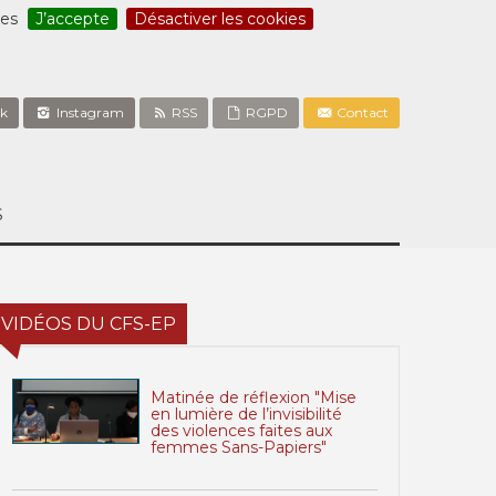
ces
J’accepte
Désactiver les cookies
k
Instagram
RSS
RGPD
Contact
S
VIDÉOS DU CFS-EP
Matinée de réflexion "Mise
en lumière de l’invisibilité
des violences faites aux
femmes Sans-Papiers"