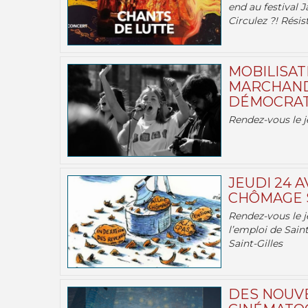
end au festival J
Circulez ?! Résist
MOBILISATI
MARCHAND
DÉMOCRATIE
Rendez-vous le j
JEUDI 24 A
CHÔMAGE S
Rendez-vous le je
l’emploi de Saint
Saint-Gilles
DES NOUV