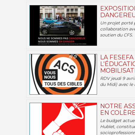
EXPOSITIO
DANGEREU
Un projet porté 
collaboration av
soutien du CFS.
LA FESEFA
L’ÉDUCATI
MOBILISATI
RDV jeudi 9 avril
du Midi) avec le 
NOTRE ASS
EN COLÈRE
Le budget actuel
Hublet, constitu
socioprofessionne