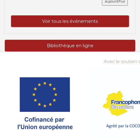
aujourd’hui
Voir tous les événements
Bibliothèque en ligne
Avec le soutien d