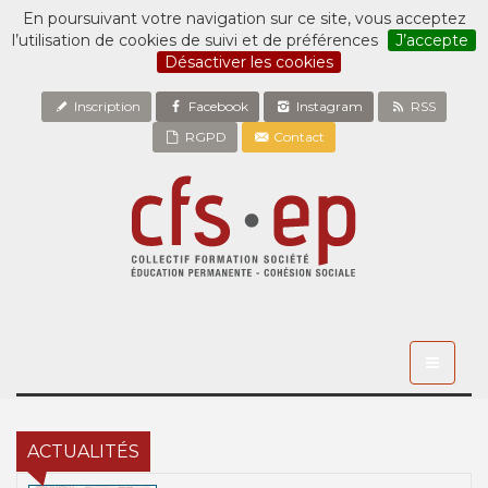
En poursuivant votre navigation sur ce site, vous acceptez
l’utilisation de cookies de suivi et de préférences
J’accepte
Désactiver les cookies
Inscription
Facebook
Instagram
RSS
RGPD
Contact
Toggle
navigati
ACTUALITÉS