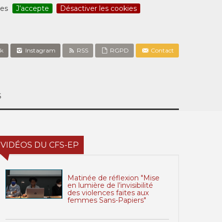
ces
J’accepte
Désactiver les cookies
k
Instagram
RSS
RGPD
Contact
S
VIDÉOS DU CFS-EP
Matinée de réflexion "Mise
en lumière de l’invisibilité
des violences faites aux
femmes Sans-Papiers"