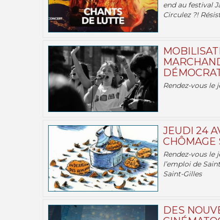
end au festival J
Circulez ?! Résist
MOBILISATI
MARCHAND
DÉMOCRATIE
Rendez-vous le j
JEUDI 24 A
CHÔMAGE S
Rendez-vous le je
l’emploi de Saint
Saint-Gilles
DES NOUV