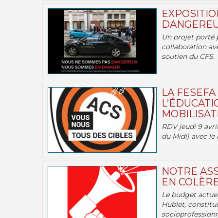
EXPOSITIO
DANGEREU
Un projet porté 
collaboration av
soutien du CFS.
LA FESEFA
L’ÉDUCATI
MOBILISATI
RDV jeudi 9 avril
du Midi) avec le 
NOTRE ASS
EN COLÈRE
Le budget actuel
Hublet, constitu
socioprofessionne