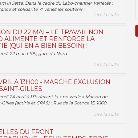
am’in Jette. Dans le cadre du Labo-chantier Variétés :
ance et solidarité ?! Venez les soutenir...
Lire la suite
ON DU 22 MAI – LE TRAVAIL NON
 ALIMENTE ET RENFORCE LA
 (QUI EN A BIEN BESOIN) !
eudi 22 mai à 10h, gare du Nord
Lire la suite
VRIL À 13H00 - MARCHE EXCLUSION
AINT-GILLES
udi 24 avril à 13h devant la « nouvelle » Maison de
-Gilles (actiris et CPAS) : Rue de la Source 15, 1060
Lire la suite
ELLES DU FRONT