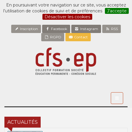
En poursuivant votre navigation sur ce site, vous acceptez
l’utilisation de cookies de suivi et de préférences
J’accepte
Désactiver les cookies
Inscription
Facebook
Instagram
RSS
RGPD
Contact
Toggle
navigati
ACTUALITÉS