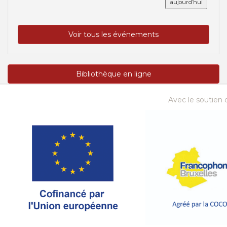
aujourd’hui
Voir tous les événements
Bibliothèque en ligne
Avec le soutien d