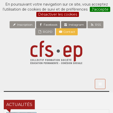
En poursuivant votre navigation sur ce site, vous acceptez
l’utilisation de cookies de suivi et de préférences
J’accepte
Désactiver les cookies
Inscription
Facebook
Instagram
RSS
RGPD
Contact
Toggle
navigati
ACTUALITÉS