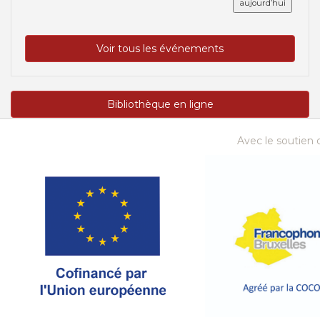
aujourd’hui
Voir tous les événements
Bibliothèque en ligne
Avec le soutien d