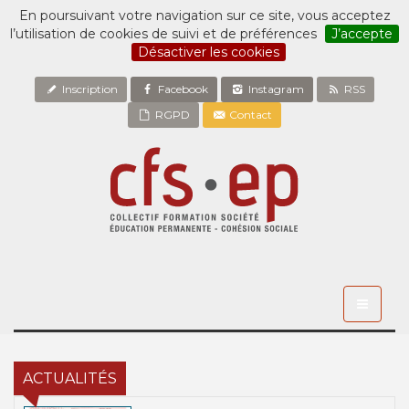
En poursuivant votre navigation sur ce site, vous acceptez
l’utilisation de cookies de suivi et de préférences
J’accepte
Désactiver les cookies
Inscription
Facebook
Instagram
RSS
RGPD
Contact
Toggle
navigati
ACTUALITÉS