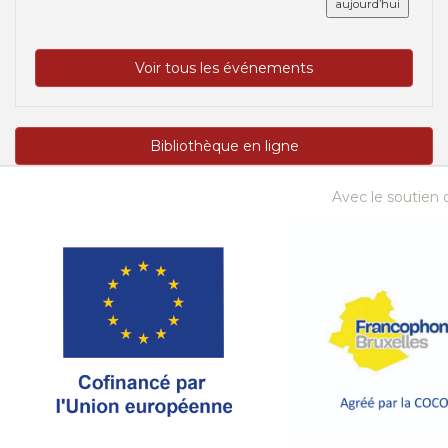
aujourd’hui
Voir tous les événements
Bibliothèque en ligne
Avec le soutien d