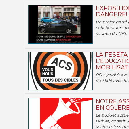
EXPOSITIO
DANGEREU
Un projet porté 
collaboration av
soutien du CFS.
LA FESEFA
L’ÉDUCATI
MOBILISATI
RDV jeudi 9 avril
du Midi) avec le 
NOTRE ASS
EN COLÈRE
Le budget actuel
Hublet, constitu
socioprofessionne