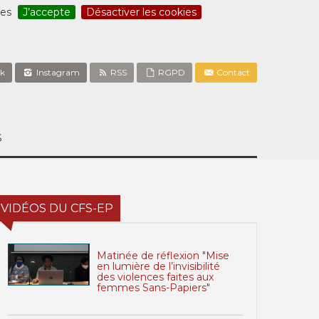
ces
J’accepte
Désactiver les cookies
k
Instagram
RSS
RGPD
Contact
S
VIDÉOS DU CFS-EP
Matinée de réflexion "Mise
en lumière de l’invisibilité
des violences faites aux
femmes Sans-Papiers"