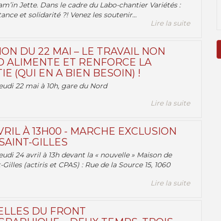
am’in Jette. Dans le cadre du Labo-chantier Variétés :
ance et solidarité ?! Venez les soutenir...
Lire la suite
ON DU 22 MAI – LE TRAVAIL NON
 ALIMENTE ET RENFORCE LA
 (QUI EN A BIEN BESOIN) !
eudi 22 mai à 10h, gare du Nord
Lire la suite
VRIL À 13H00 - MARCHE EXCLUSION
AINT-GILLES
udi 24 avril à 13h devant la « nouvelle » Maison de
-Gilles (actiris et CPAS) : Rue de la Source 15, 1060
Lire la suite
ELLES DU FRONT