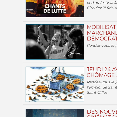
end au festival J
Circulez ?! Résist
MOBILISATI
MARCHAND
DÉMOCRATIE
Rendez-vous le j
JEUDI 24 A
CHÔMAGE S
Rendez-vous le je
l’emploi de Saint
Saint-Gilles
DES NOUV