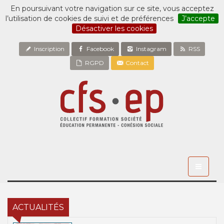
En poursuivant votre navigation sur ce site, vous acceptez
l’utilisation de cookies de suivi et de préférences
J’accepte
Désactiver les cookies
Inscription
Facebook
Instagram
RSS
RGPD
Contact
Toggle
navigati
ACTUALITÉS