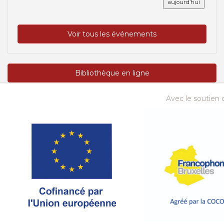
aujourd’hui
Voir tous les événements
Bibliothèque en ligne
Avec le soutien d