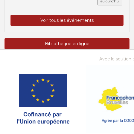
aujourd’hui
Voir tous les événements
Bibliothèque en ligne
Avec le soutien d