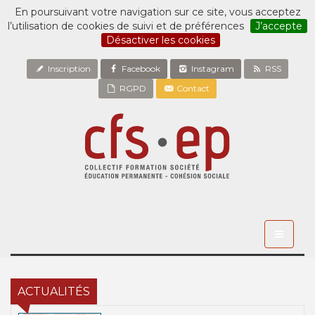
En poursuivant votre navigation sur ce site, vous acceptez
l’utilisation de cookies de suivi et de préférences
J’accepte
Désactiver les cookies
Inscription
Facebook
Instagram
RSS
RGPD
Contact
Toggle
navigati
ACTUALITÉS