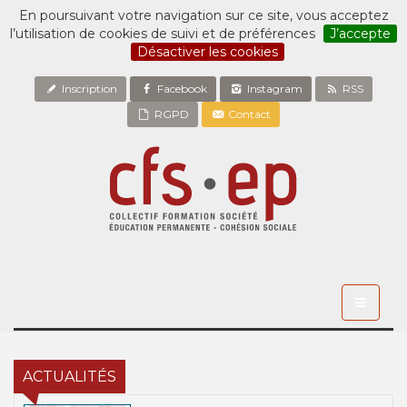
En poursuivant votre navigation sur ce site, vous acceptez
l’utilisation de cookies de suivi et de préférences
J’accepte
Désactiver les cookies
Inscription
Facebook
Instagram
RSS
RGPD
Contact
Toggle
navigati
ACTUALITÉS