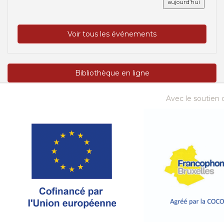
aujourd’hui
Voir tous les événements
Bibliothèque en ligne
Avec le soutien d