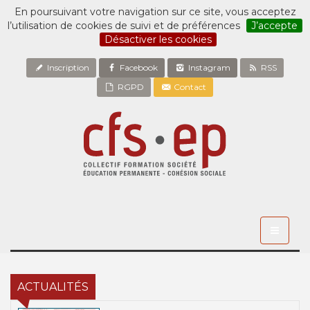
En poursuivant votre navigation sur ce site, vous acceptez
l’utilisation de cookies de suivi et de préférences
J’accepte
Désactiver les cookies
Inscription
Facebook
Instagram
RSS
RGPD
Contact
Toggle
navigati
ACTUALITÉS