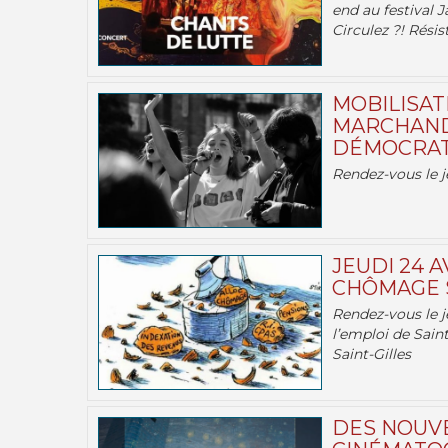
end au festival J
Circulez ?! Résist
MOBILISATI
MARCHAND
DÉMOCRATIE
Rendez-vous le j
JEUDI 24 A
CHÔMAGE S
Rendez-vous le je
l’emploi de Saint
Saint-Gilles
DES NOUV