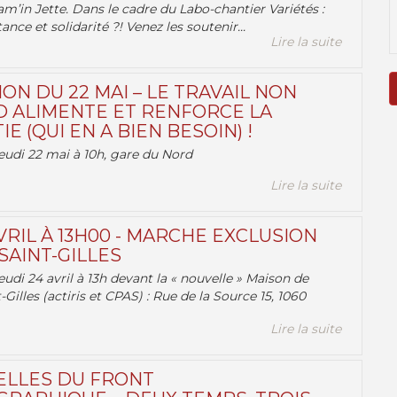
am’in Jette. Dans le cadre du Labo-chantier Variétés :
ance et solidarité ?! Venez les soutenir...
Lire la suite
ON DU 22 MAI – LE TRAVAIL NON
 ALIMENTE ET RENFORCE LA
 (QUI EN A BIEN BESOIN) !
eudi 22 mai à 10h, gare du Nord
Lire la suite
VRIL À 13H00 - MARCHE EXCLUSION
AINT-GILLES
udi 24 avril à 13h devant la « nouvelle » Maison de
-Gilles (actiris et CPAS) : Rue de la Source 15, 1060
Lire la suite
ELLES DU FRONT