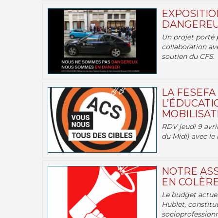
EXPOSITIO
DANGEREU
Un projet porté 
collaboration av
soutien du CFS.
LA FESEFA
L’ÉDUCATI
MOBILISATI
RDV jeudi 9 avril
du Midi) avec le 
NOTRE ASS
EN COLÈRE
Le budget actuel
Hublet, constitu
socioprofessionne