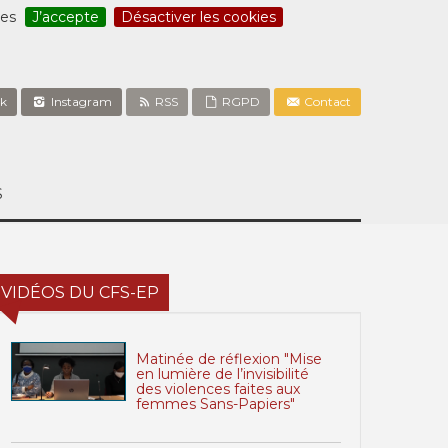
ces
J’accepte
Désactiver les cookies
k
Instagram
RSS
RGPD
Contact
S
VIDÉOS DU CFS-EP
Matinée de réflexion "Mise
en lumière de l’invisibilité
des violences faites aux
femmes Sans-Papiers"