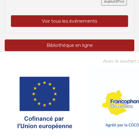
aujourd’hui
Voir tous les événements
Bibliothèque en ligne
Avec le soutien d