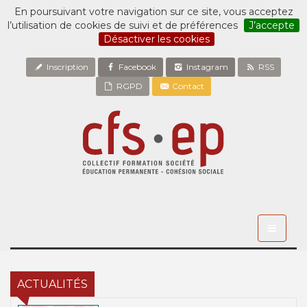
En poursuivant votre navigation sur ce site, vous acceptez
l’utilisation de cookies de suivi et de préférences
J’accepte
Désactiver les cookies
Inscription
Facebook
Instagram
RSS
RGPD
Contact
Toggle
navigati
ACTUALITÉS