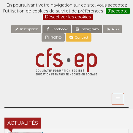
En poursuivant votre navigation sur ce site, vous acceptez
l’utilisation de cookies de suivi et de préférences
J’accepte
Désactiver les cookies
Inscription
Facebook
Instagram
RSS
RGPD
Contact
Toggle
navigati
ACTUALITÉS