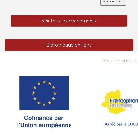
aujourd’hui
Voir tous les événements
Bibliothèque en ligne
Avec le soutien d