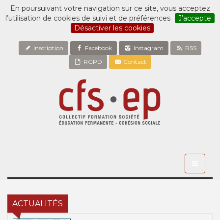
En poursuivant votre navigation sur ce site, vous acceptez
l’utilisation de cookies de suivi et de préférences
J’accepte
Désactiver les cookies
Inscription
Facebook
Instagram
RSS
RGPD
Contact
Toggle
navigati
ACTUALITÉS