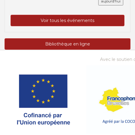
aujourd’hui
Voir tous les événements
Bibliothèque en ligne
Avec le soutien d