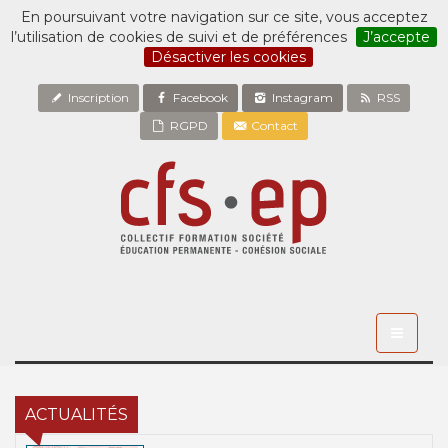
En poursuivant votre navigation sur ce site, vous acceptez
l’utilisation de cookies de suivi et de préférences
J’accepte
Désactiver les cookies
Inscription
Facebook
Instagram
RSS
RGPD
Contact
Toggle
navigati
ACTUALITÉS