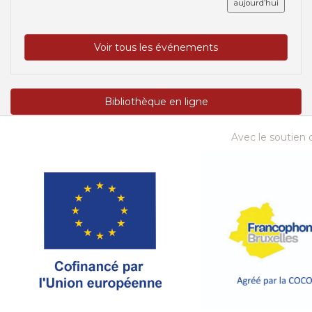
aujourd’hui
Voir tous les événements
Bibliothèque en ligne
Avec le soutien d