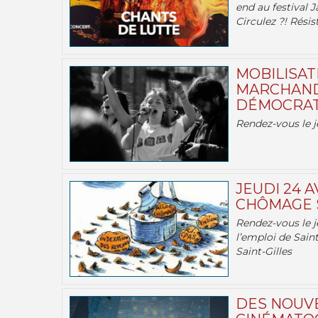
end au festival J
Circulez ?! Résist
MOBILISATI
MARCHAND
DÉMOCRATIE
Rendez-vous le j
JEUDI 24 A
CHÔMAGE S
Rendez-vous le je
l’emploi de Saint
Saint-Gilles
DES NOUV