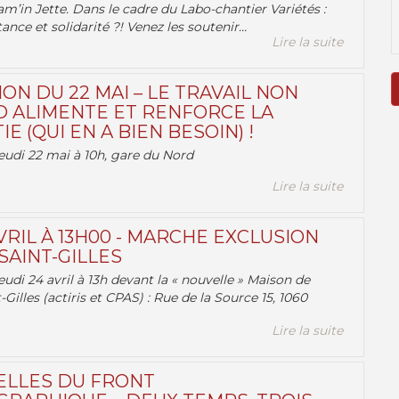
am’in Jette. Dans le cadre du Labo-chantier Variétés :
ance et solidarité ?! Venez les soutenir...
Lire la suite
ON DU 22 MAI – LE TRAVAIL NON
 ALIMENTE ET RENFORCE LA
 (QUI EN A BIEN BESOIN) !
eudi 22 mai à 10h, gare du Nord
Lire la suite
VRIL À 13H00 - MARCHE EXCLUSION
AINT-GILLES
udi 24 avril à 13h devant la « nouvelle » Maison de
-Gilles (actiris et CPAS) : Rue de la Source 15, 1060
Lire la suite
ELLES DU FRONT