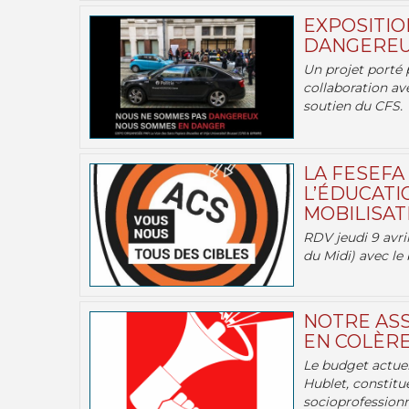
EXPOSITIO
DANGEREU
Un projet porté 
collaboration av
soutien du CFS.
LA FESEFA
L’ÉDUCATI
MOBILISATI
RDV jeudi 9 avril
du Midi) avec le 
NOTRE ASS
EN COLÈRE
Le budget actuel
Hublet, constitu
socioprofessionne