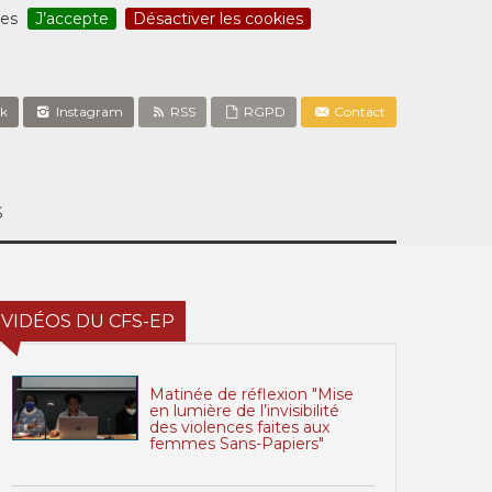
ces
J’accepte
Désactiver les cookies
k
Instagram
RSS
RGPD
Contact
S
VIDÉOS DU CFS-EP
Matinée de réflexion "Mise
en lumière de l’invisibilité
des violences faites aux
femmes Sans-Papiers"