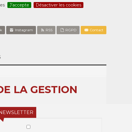
ces
J’accepte
Désactiver les cookies
k
Instagram
RSS
RGPD
Contact
S
DE LA GESTION
NEWSLETTER