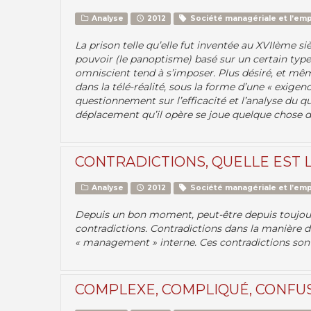
Analyse
2012
Société managériale et l’emp
La prison telle qu’elle fut inventée au XVIIème si
pouvoir (le panoptisme) basé sur un certain type
omniscient tend à s’imposer. Plus désiré, et mêm
dans la télé-réalité, sous la forme d’une « exigen
questionnement sur l’efficacité et l’analyse du q
déplacement qu’il opère se joue quelque chose d’
CONTRADICTIONS, QUELLE EST L
Analyse
2012
Société managériale et l’emp
Depuis un bon moment, peut-être depuis toujours,
contradictions. Contradictions dans la manière de 
« management » interne. Ces contradictions sont
COMPLEXE, COMPLIQUÉ, CONFU