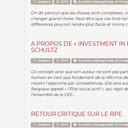
Analyse
2012
Société managériale et l’emp
On dit partout que les choses sont complexes, c
changer grand chose. Peut-être que ces trois te
différences pourrait rendre plus facile et moins c
A PROPOS DE « INVESTMENT IN
SCHULTZ
Analyse
2012
Société managériale et l’emp
Ce concept ainsi que son auteur ne sont pas part
humain en tant que fondement de la réforme de l
travers l’approche par compétences. Elle sera a
Belgique appelé « l’État social actif », qui régit
l’ensemble de la CEE...
RETOUR CRITIQUE SUR LE RPE
Analyse
2012
Société managériale et l’emp