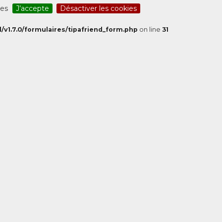
ces
J’accepte
Désactiver les cookies
/v1.7.0/formulaires/tipafriend_form.php
on line
31