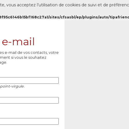
te, vous acceptez l’utilisation de cookies de suivi et de préféren
8f95c6146b15bf168c27a1/sites/cfsasbl/ep/plugins/auto/tipafriend
 e-mail
es e-mail de vos contacts, votre
ment si vous le souhaitez
age.
point-virgule.