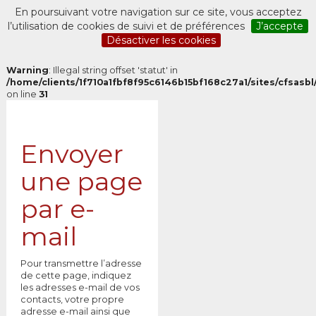
En poursuivant votre navigation sur ce site, vous acceptez
l’utilisation de cookies de suivi et de préférences
J’accepte
Désactiver les cookies
Warning
: Illegal string offset 'statut' in
/home/clients/1f710a1fbf8f95c6146b15bf168c27a1/sites/cfsasbl/
on line
31
Envoyer
une page
par e-
mail
Pour transmettre l’adresse
de cette page, indiquez
les adresses e-mail de vos
contacts, votre propre
adresse e-mail ainsi que