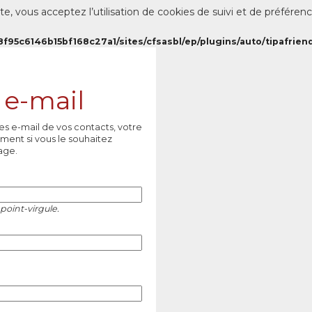
te, vous acceptez l’utilisation de cookies de suivi et de préféren
8f95c6146b15bf168c27a1/sites/cfsasbl/ep/plugins/auto/tipafriend
 e-mail
es e-mail de vos contacts, votre
ment si vous le souhaitez
age.
point-virgule.