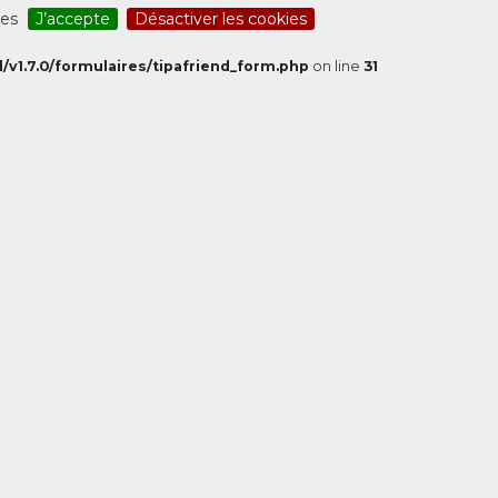
ces
J’accepte
Désactiver les cookies
/v1.7.0/formulaires/tipafriend_form.php
on line
31