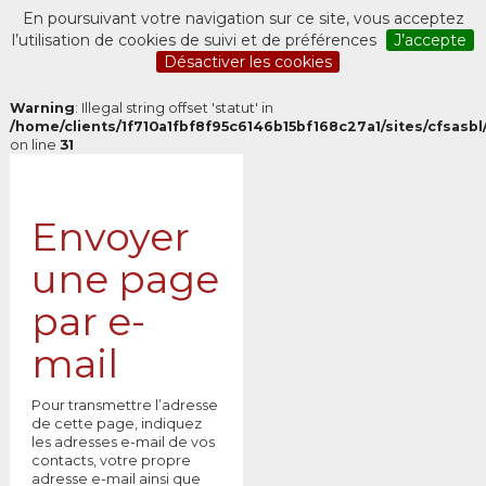
En poursuivant votre navigation sur ce site, vous acceptez
l’utilisation de cookies de suivi et de préférences
J’accepte
Désactiver les cookies
Warning
: Illegal string offset 'statut' in
/home/clients/1f710a1fbf8f95c6146b15bf168c27a1/sites/cfsasbl/
on line
31
Envoyer
une page
par e-
mail
Pour transmettre l’adresse
de cette page, indiquez
les adresses e-mail de vos
contacts, votre propre
adresse e-mail ainsi que