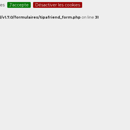
ces
J’accepte
Désactiver les cookies
/v1.7.0/formulaires/tipafriend_form.php
on line
31