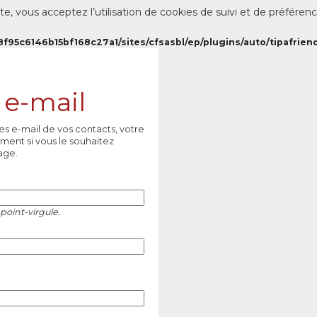
te, vous acceptez l’utilisation de cookies de suivi et de préféren
8f95c6146b15bf168c27a1/sites/cfsasbl/ep/plugins/auto/tipafriend
 e-mail
es e-mail de vos contacts, votre
ment si vous le souhaitez
age.
point-virgule.