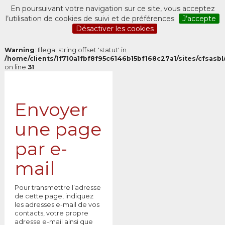
En poursuivant votre navigation sur ce site, vous acceptez
l’utilisation de cookies de suivi et de préférences
J’accepte
Désactiver les cookies
Warning
: Illegal string offset 'statut' in
/home/clients/1f710a1fbf8f95c6146b15bf168c27a1/sites/cfsasbl/
on line
31
Envoyer
une page
par e-
mail
Pour transmettre l’adresse
de cette page, indiquez
les adresses e-mail de vos
contacts, votre propre
adresse e-mail ainsi que