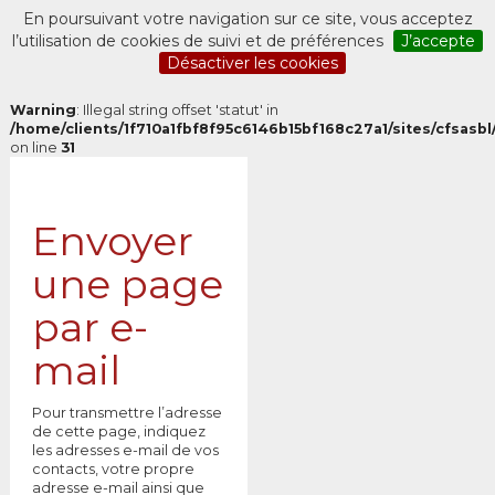
En poursuivant votre navigation sur ce site, vous acceptez
l’utilisation de cookies de suivi et de préférences
J’accepte
Désactiver les cookies
Warning
: Illegal string offset 'statut' in
/home/clients/1f710a1fbf8f95c6146b15bf168c27a1/sites/cfsasbl/
on line
31
Envoyer
une page
par e-
mail
Pour transmettre l’adresse
de cette page, indiquez
les adresses e-mail de vos
contacts, votre propre
adresse e-mail ainsi que