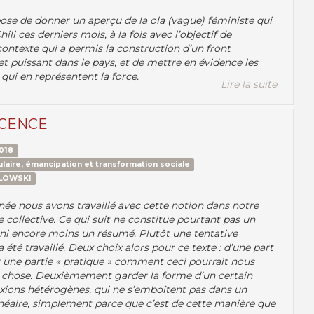
ose de donner un aperçu de la ola (vague) féministe qui
li ces derniers mois, à la fois avec l’objectif de
ontexte qui a permis la construction d’un front
et puissant dans le pays, et de mettre en évidence les
 qui en représentent la force.
Lire la suite
CENCE
018
laire, émancipation et transformation sociale
ZLOWSKI
ée nous avons travaillé avec cette notion dans notre
e collective. Ce qui suit ne constitue pourtant pas un
ni encore moins un résumé. Plutôt une tentative
 a été travaillé. Deux choix alors pour ce texte : d’une part
ne partie « pratique » comment ceci pourrait nous
e chose. Deuxièmement garder la forme d’un certain
xions hétérogènes, qui ne s’emboîtent pas dans un
néaire, simplement parce que c’est de cette manière que