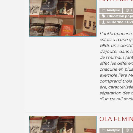
Analyse
2
Education popu
Guillermo KO
L’anthropocène 
est issu d’une q
1995, un scienti
d’ajouter dans 
de l’humain (an
effet les différe
chacune en plusi
exemple l’ère Mé
comprend trois p
ère, caractérisée
séparation des 
d’un travail socia
OLA FEMINI
Analyse
2