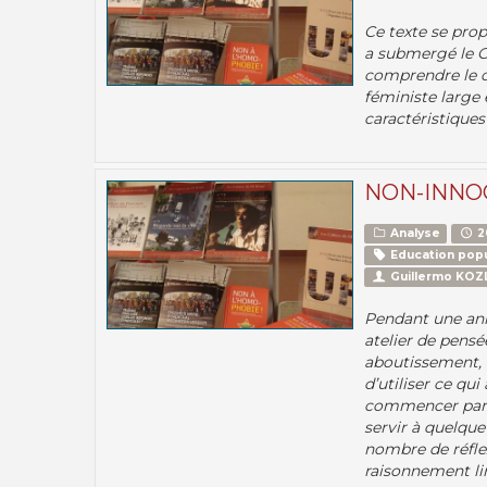
Ce texte se prop
a submergé le Chi
comprendre le c
féministe large 
caractéristiques
NON-INNO
Analyse
2
Education popu
Guillermo KO
Pendant une ann
atelier de pensé
aboutissement, 
d’utiliser ce qui
commencer par u
servir à quelqu
nombre de réfle
raisonnement li