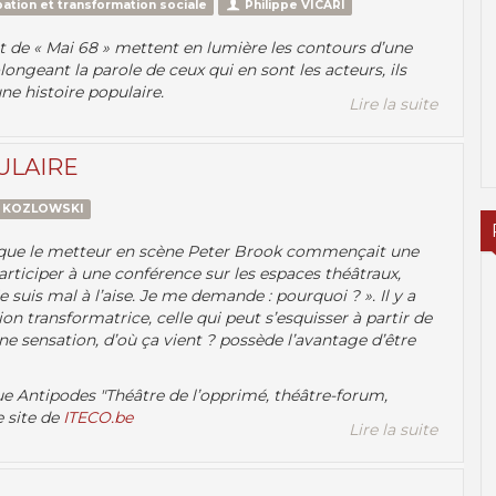
ation et transformation sociale
Philippe VICARI
t de « Mai 68 » mettent en lumière les contours d’une
ongeant la parole de ceux qui en sont les acteurs, ils
’une histoire populaire.
Lire la suite
ULAIRE
o KOZLOWSKI
nsi que le metteur en scène Peter Brook commençait une
articiper à une conférence sur les espaces théâtraux,
e suis mal à l’aise. Je me demande : pourquoi ? ». Il y a
on transformatrice, celle qui peut s’esquisser à partir de
une sensation, d’où ça vient ? possède l’avantage d’être
e Antipodes "Théâtre de l’opprimé, théâtre-forum,
e site de
ITECO.be
Lire la suite