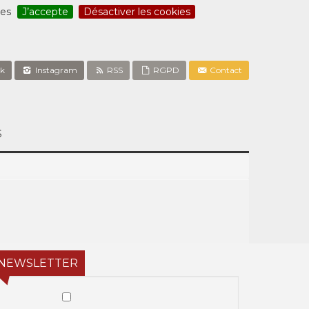
ces
J’accepte
Désactiver les cookies
k
Instagram
RSS
RGPD
Contact
S
NEWSLETTER