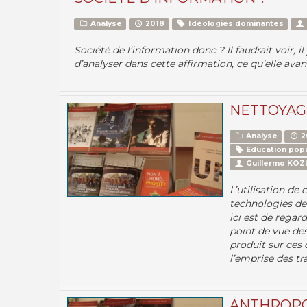
Analyse
2018
Idéologies dominantes
Société de l’information donc ? Il faudrait voir,
d’analyser dans cette affirmation, ce qu’elle avanc
NETTOYAG
Analyse
2
Education popu
Guillermo KO
L’utilisation de
technologies de 
ici est de rega
point de vue des 
produit sur ces 
l’emprise des tra
ANTHROP