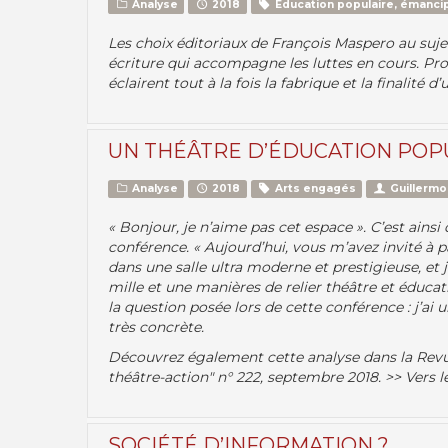
Analyse
2018
Education populaire, émancip
Les choix éditoriaux de François Maspero au suje
écriture qui accompagne les luttes en cours. Prol
éclairent tout à la fois la fabrique et la finalité d
UN THÉÂTRE D’ÉDUCATION POP
Analyse
2018
Arts engagés
Guillerm
« Bonjour, je n’aime pas cet espace ». C’est ai
conférence. « Aujourd’hui, vous m’avez invité à p
dans une salle ultra moderne et prestigieuse, et j
mille et une manières de relier théâtre et éducati
la question posée lors de cette conférence : j’ai 
très concrète.
Découvrez également cette analyse dans la Revu
théâtre-action" n° 222, septembre 2018. >> Vers l
SOCIÉTÉ D’INFORMATION ?