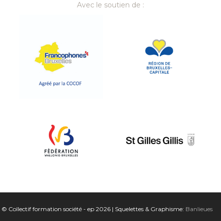
Avec le soutien de :
© Collectif formation société - ep 2026 | Squelettes & Graphisme:
Banlieues