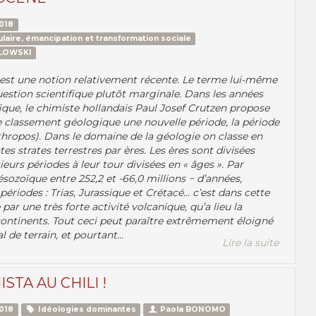
018
laire, émancipation et transformation sociale
ZLOWSKI
est une notion relativement récente. Le terme lui-même
uestion scientifique plutôt marginale. Dans les années
fique, le chimiste hollandais Paul Josef Crutzen propose
le classement géologique une nouvelle période, la période
thropos). Dans le domaine de la géologie on classe en
ntes strates terrestres par ères. Les ères sont divisées
eurs périodes à leur tour divisées en « âges ». Par
sozoïque entre 252,2 et -66,0 millions − d’années,
ériodes : Trias, Jurassique et Crétacé… c’est dans cette
 par une très forte activité volcanique, qu’a lieu la
continents. Tout ceci peut paraître extrêmement éloigné
l de terrain, et pourtant...
Lire la suite
STA AU CHILI !
018
Idéologies dominantes
Paola BONOMO